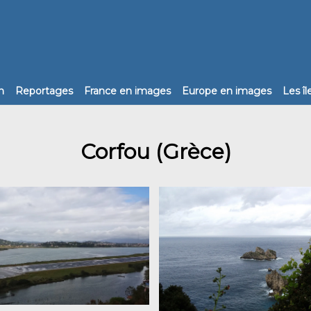
n
Reportages
France en images
Europe en images
Les î
Corfou (Grèce)