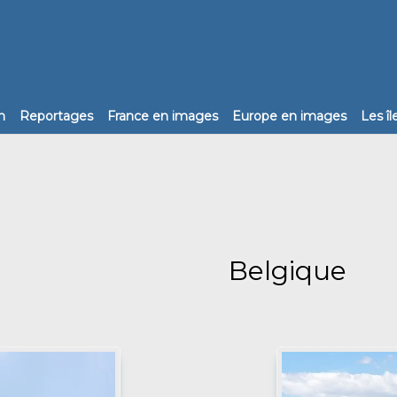
n
Reportages
France en images
Europe en images
Les î
Belgique