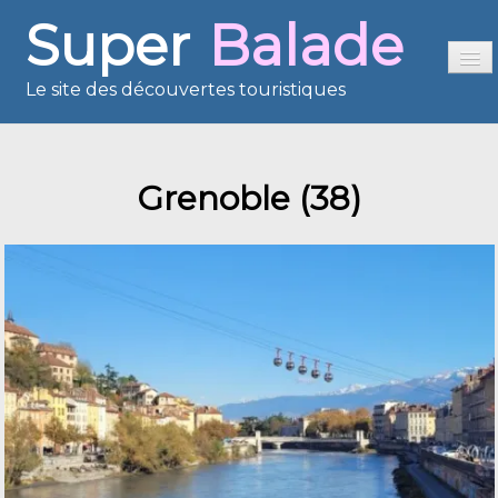
Super
Balade
Le site des découvertes touristiques
Accueil
Grenoble (38)
Sommaire
Présentation
Reportages
France en images
Europe en images
Les îles en images
Voisins du Net