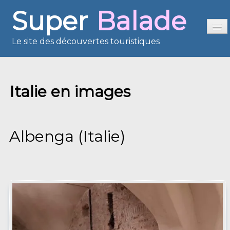
Super
Balade
Le site des découvertes touristiques
Accueil
Italie en images
Sommaire
Présentation
Reportages
Albenga (Italie)
France en images
Europe en images
Les îles en images
Voisins du Net