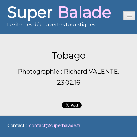
Super
Balade
Le site des découvertes touristiques
Accueil
Sommaire
Tobago
Présentation
Photographie : Richard VALENTE.
Reportages
23.02.16
France en images
Europe en images
Les îles en images
Voisins du Net
Contact :
contact@superbalade.fr